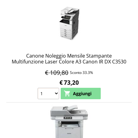
Videosorveglianza
POS
Noleggi
Canone Noleggio Mensile Stampante
Multifunzione Laser Colore A3 Canon IR DX C3530
con DADF Colore 30ppm 2 cassetti LAN WiFi
€ 109,80
Sconto 33.3%
€
73,20