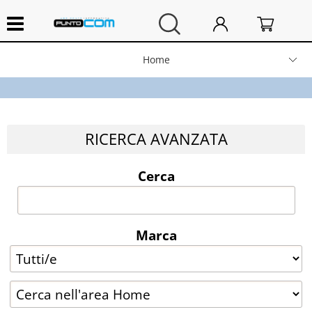
Home
Hardware e Software
Computer Fissi e Notebook
RICERCA AVANZATA
Stampanti e Scanner
Cerca
Periferiche
Marca
Networking
Consumabili
Cancelleria