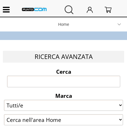
Home
Hardware e Software
Computer Fissi e Notebook
RICERCA AVANZATA
Stampanti e Scanner
Cerca
Periferiche
Marca
Networking
Consumabili
Cancelleria