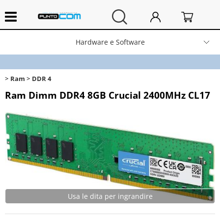
Hardware e Software
Home
Ram
DDR 4
Computer Fissi e Notebook
Ram Dimm DDR4 8GB Crucial 2400MHz CL17
Stampanti e Scanner
Periferiche
Networking
Consumabili
Usa le dita per ingrandire
Cancelleria